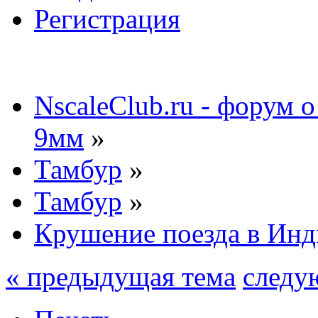
Регистрация
NscaleClub.ru - форум 
9мм
»
Тамбур
»
Тамбур
»
Крушение поезда в Ин
« предыдущая тема
следу