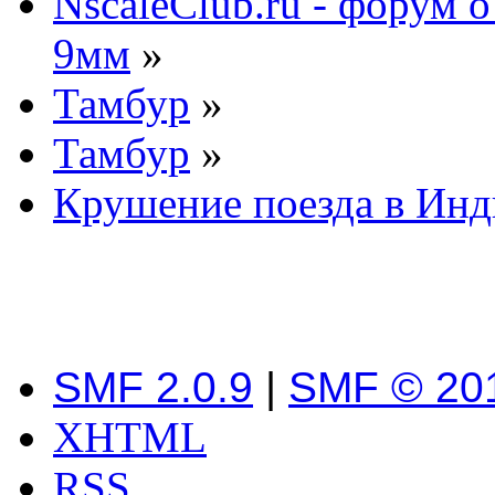
NscaleClub.ru - форум 
9мм
»
Тамбур
»
Тамбур
»
Крушение поезда в Ин
SMF 2.0.9
|
SMF © 20
XHTML
RSS