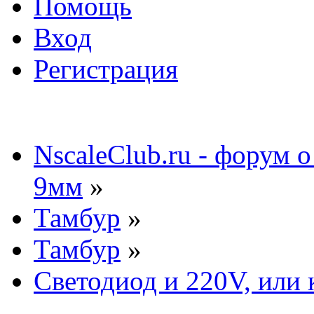
Помощь
Вход
Регистрация
NscaleClub.ru - форум 
9мм
»
Тамбур
»
Тамбур
»
Светодиод и 220V, или к