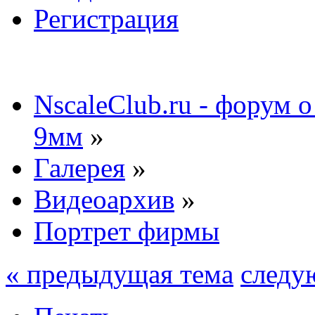
Регистрация
NscaleClub.ru - форум 
9мм
»
Галерея
»
Видеоархив
»
Портрет фирмы
« предыдущая тема
следу