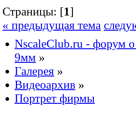
Страницы: [
1
]
« предыдущая тема
следу
NscaleClub.ru - форум 
9мм
»
Галерея
»
Видеоархив
»
Портрет фирмы