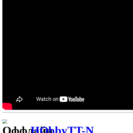
HObbyTT-N