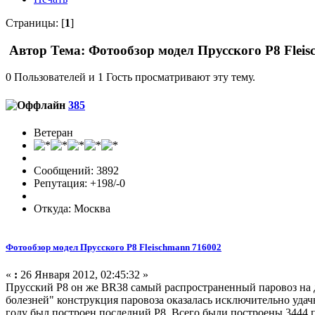
Страницы: [
1
]
Автор
Тема: Фотообзор модел Прусского P8 Flei
0 Пользователей и 1 Гость просматривают эту тему.
385
Ветеран
Сообщений: 3892
Репутация: +198/-0
Откуда: Москва
Фотообзор модел Прусского P8 Fleischmann 716002
«
:
26 Января 2012, 02:45:32 »
Прусский Р8 он же BR38 самый распространенный паровоз на до
болезней" конструкция паровоза оказалась исключительно уда
году был построен последний P8. Всего были построены 3444 