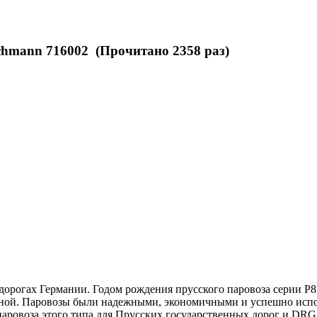
schmann 716002 (Прочитано 2358 раз)
рогах Германии. Годом рождения прусского паровоза серии Р8 я
чной. Паровозы были надежными, экономичными и успешно испол
паровоза этого типа для Прусских государственных дорог и DR