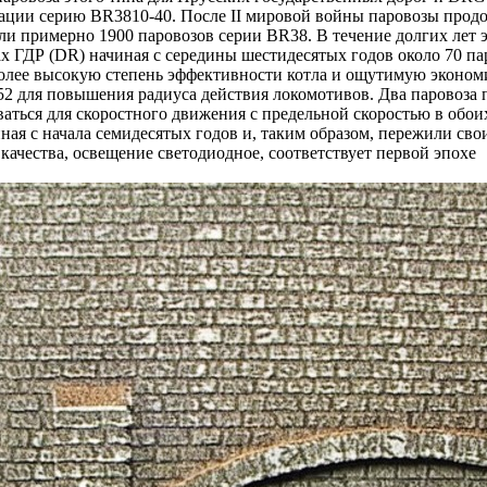
кации серию BR3810-40. После II мировой войны паровозы про
ли примерно 1900 паровозов серии BR38. В течение долгих лет
х ГДР (DR) начиная с середины шестидесятых годов около 70 п
 более высокую степень эффективности котла и ощутимую эконом
2 для повышения радиуса действия локомотивов. Два паровоза п
ваться для скоростного движения с предельной скоростью в обои
ная с начала семидесятых годов и, таким образом, пережили сво
ачества, освещение светодиодное, соответствует первой эпохе