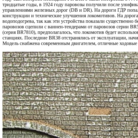
тридцатые годы, в 1924 году паровозы получили после унифи
управлениями железных дорог (DB и DR). На дороги ГДР попа
конструкции и технические улучшения локомотивов. На дорога
водоподогрева, так как эти устройства показали существенно
паровозов сцепили с ваннен-тендерами от паровозов серии BR5
(серия BR7810), предполагалось, что локомотив будет использо
станциях. Последние BR38 отстранялись от эксплуатации, начи
Модель снабжена современным двигателем, отличные ходовые к