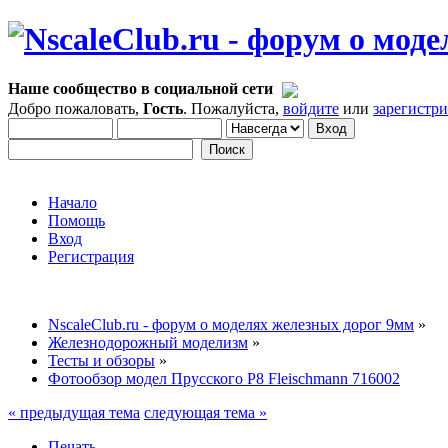
Наше сообщество в социальной сети
Добро пожаловать,
Гость
. Пожалуйста,
войдите
или
зарегистр
Начало
Помощь
Вход
Регистрация
NscaleClub.ru - форум о моделях железных дорог 9мм
»
Железнодорожный моделизм
»
Тесты и обзоры
»
Фотообзор модел Прусского P8 Fleischmann 716002
« предыдущая тема
следующая тема »
Печать