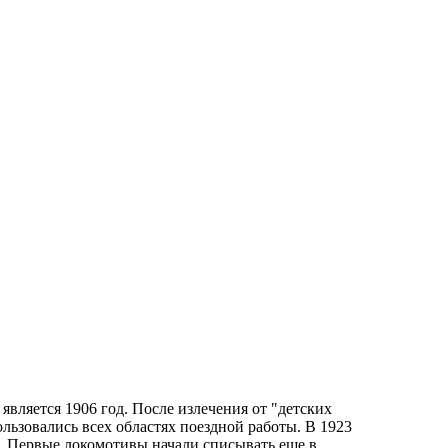
вляется 1906 год. После излечения от "детских
ьзовались всех областях поездной работы. В 1923
G. Первые локомотивы начали списывать еще в