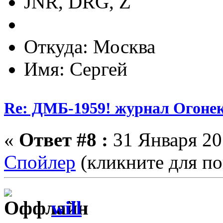
JNR, DRG, Z
Откуда: Москва
Имя: Сергей
Re: ДМБ-1959! журнал Огоне
«
Ответ #8 :
31 Января 201
Спойлер
(кликните для по
will