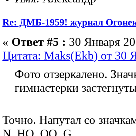
Re: ДМБ-1959! журнал Огоне
«
Ответ #5 :
30 Января 201
Цитата: Maks(Ekb) от 30 Я
Фото отзеркалено. Значк
гимнастерки застегнуты
Точно. Напутал со значка
N, HO, OO, G