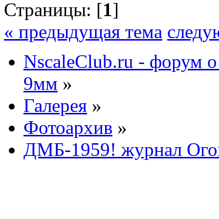
Страницы: [
1
]
« предыдущая тема
следу
NscaleClub.ru - форум 
9мм
»
Галерея
»
Фотоархив
»
ДМБ-1959! журнал Ого