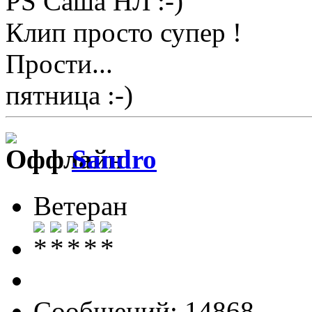
PS Саша НЛ :-)
Клип просто супер !
Прости...
пятница :-)
Sandro
Ветеран
Сообщений: 14868