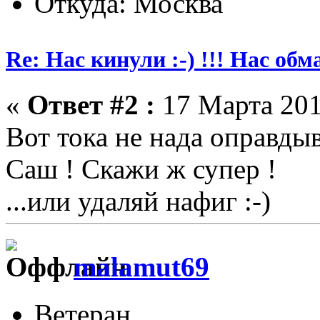
Откуда: Москва
Re: Нас кинули :-) !!! Нас обм
«
Ответ #2 :
17 Марта 201
Вот тока не нада оправдыва
Саш ! Скажи ж супер !
...или удаляй нафиг :-)
malamut69
Ветеран