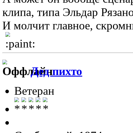
клипа, типа Эльдар Рязано
И молчит главное, скром
Дед пихто
Ветеран