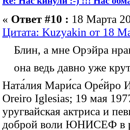
Re: Нас кинули :-) !!! Нас обм
«
Ответ #10 :
18 Марта 20
Цитата: Kuzyakin от 18 Ма
Блин, а мне Орэйра нрав
она ведь давно уже крут
Ната́лия Мари́са Оре́йро И
Oreiro Iglesias; 19 мая 1
уругвайская актриса и пе
доброй воли ЮНИСЕФ в р