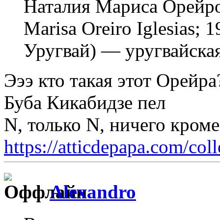
Ната́лия Мари́са Оре́йро
Marisa Oreiro Iglesias;
Уругвай) — уругвайская
Эээ кто такая этот Орейра
Буба Кикабидзе пел
N, только N, ничего кром
https://atticdepapa.com/coll
Alexandro