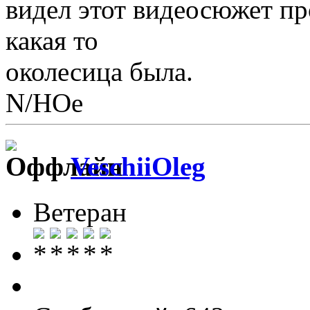
видел этот видеосюжет пр
какая то
околесица была.
N/НОе
VeschiiOleg
Ветеран