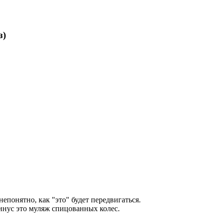
з)
понятно, как "это" будет передвигаться.
минус это муляж спицованных колес.