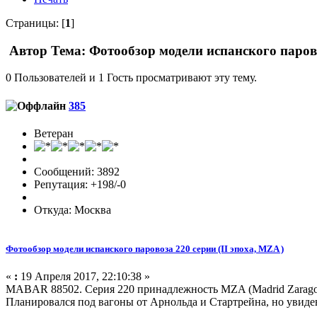
Страницы: [
1
]
Автор
Тема: Фотообзор модели испанского парово
0 Пользователей и 1 Гость просматривают эту тему.
385
Ветеран
Сообщений: 3892
Репутация: +198/-0
Откуда: Москва
Фотообзор модели испанского паровоза 220 серии (II эпоха, MZA )
«
:
19 Апреля 2017, 22:10:38 »
MABAR 88502. Серия 220 принадлежность MZA (Madrid Zaragoza 
Планировался под вагоны от Арнольда и Стартрейна, но увидев