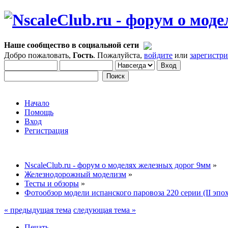
Наше сообщество в социальной сети
Добро пожаловать,
Гость
. Пожалуйста,
войдите
или
зарегистр
Начало
Помощь
Вход
Регистрация
NscaleClub.ru - форум о моделях железных дорог 9мм
»
Железнодорожный моделизм
»
Тесты и обзоры
»
Фотообзор модели испанского паровоза 220 серии (II эпо
« предыдущая тема
следующая тема »
Печать