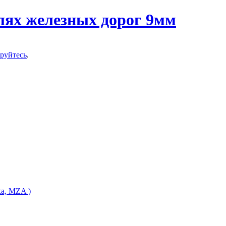
ируйтесь
.
ха, MZA )