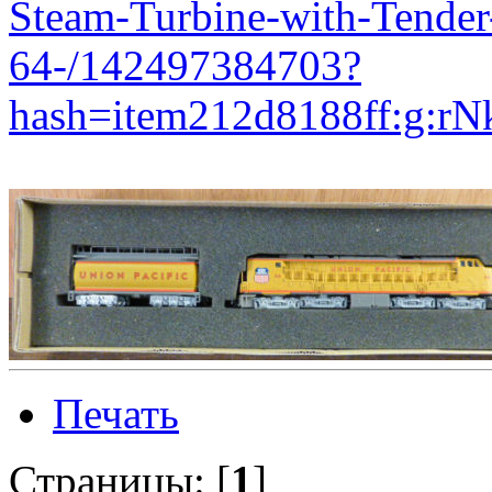
Steam-Turbine-with-Tender
64-/142497384703?
hash=item212d8188ff:g:
Печать
Страницы: [
1
]