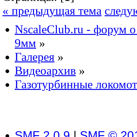
« предыдущая тема
следу
NscaleClub.ru - форум 
9мм
»
Галерея
»
Видеоархив
»
Газотурбинные локом
SMF 2.0.9
|
SMF © 20