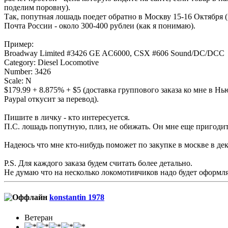
поделим поровну).
Так, попутная лошадь поедет обратно в Москву 15-16 Октября (
Почта России - около 300-400 рублеи (как я понимаю).
Пример:
Broadway Limited #3426 GE AC6000, CSX #606 Sound/DC/DCC
Category: Diesel Locomotive
Number: 3426
Scale: N
$179.99 + 8.875% + $5 (доставка группового заказа ко мне в Нь
Paypal откусит за перевод).
Пишите в личку - кто интересуется.
П.С. лошадь попутную, плиз, не обижать. Он мне еще пригодит
Надеюсь что мне кто-нибудь поможет по закупке в москве в де
P.S. Для каждого заказа будем считать более детально.
Не думаю что на несколько локомотивчиков надо будет оформл
konstantin 1978
Ветеран