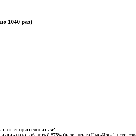
но 1040 раз)
о-то хочет присоединиться?
аличии - надо добавить 8.875% (налог штата Нью-Иорк), перевозка