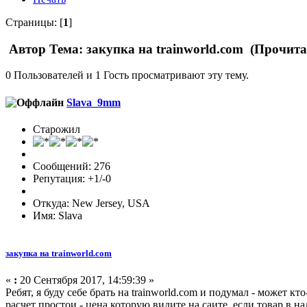
Страницы: [
1
]
Автор
Тема: закупка на trainworld.com (Прочита
0 Пользователей и 1 Гость просматривают эту тему.
Slava_9mm
Старожил
Сообщений: 276
Репутация: +1/-0
Откуда: New Jersey, USA
Имя: Slava
закупка на trainworld.com
«
:
20 Сентября 2017, 14:59:39 »
Ребят, я буду себе брать на trainworld.com и подумал - может кт
расчет простои - цена которую видите на саите, если товар в н