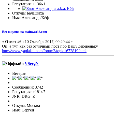
Репутация: +136/-1
Откуда: Балашиха
Имя: Александр/Кёф
Re: закупка на trainworld.com
«
Ответ #6 :
10 Октября 2017, 00:29:44 »
Ой, а тут, как раз отличный пост про Вашу деревеньку...
http://www.yaplakal.com/forum2/topic1672819.html
VSergN
Ветеран
Сообщений: 3742
Репутация: +181/-7
JNR, DRG, Z
Откуда: Москва
Имя: Сергей