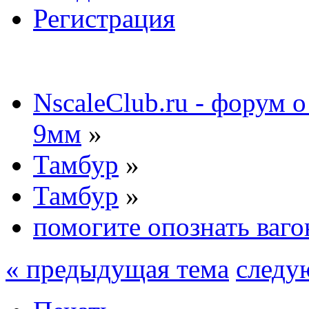
Регистрация
NscaleClub.ru - форум 
9мм
»
Тамбур
»
Тамбур
»
помогите опознать ваго
« предыдущая тема
следу