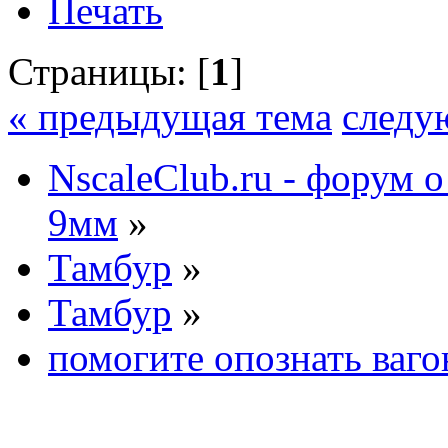
Печать
Страницы: [
1
]
« предыдущая тема
следу
NscaleClub.ru - форум 
9мм
»
Тамбур
»
Тамбур
»
помогите опознать ваго