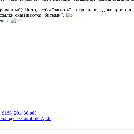
ированный). Не то, чтобы "загнать" в переводчик, даже просто пр
е ссылки оказываются "битыми".
елен!
BA_9168_201430.pdf
eidingen/varia/hl-6852.pdf