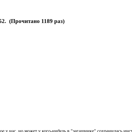
2. (Прочитано 1189 раз)
е у нас, но может у кого-нибудь в "загашнике" сохранилась инс