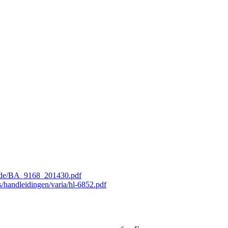
2/de/BA_9168_201430.pdf
/handleidingen/varia/hl-6852.pdf