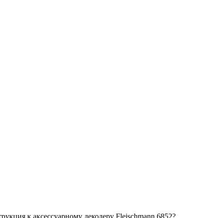
трукция к аксессуарному декодеру Fleischmann 6852?