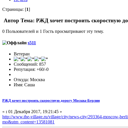
Страницы: [
1
]
Автор
Тема: РЖД хочет построить скоростную д
0 Пользователей и 1 Гость просматривают эту тему.
s511
Ветеран
Сообщений: 857
Репутация: +60/-0
Откуда: Москва
Имя: Саша
РЖД хочет построить скоростную дорогу Москва-Берлин
«
:
01 Декабря 2017, 19:21:45 »
http://www.the-village.ru/village/city/news-city/293364-moscow-
mo&utm_content=13581081