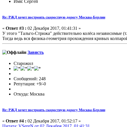
Имя: Сергей
Re: РЖД хочет построить скоростную дорогу Москва-Берлин
«
Ответ #3 :
02 Декабря 2017, 01:41:31 »
У этого "Тальго-Стрижа" действительно колёса
независимые
(т
Тогда ведь вся физика-геометрия прохождения кривых колпаро
Зависть
Старожил
Сообщений: 248
Репутация: +9/-0
Откуда: Москва
Re: РЖД хочет построить скоростную дорогу Москва-Берлин
«
Ответ #4 :
02 Декабря 2017, 01:52:17 »
Цитата: VSergN от 02 Декабря 2017, 01:41:31