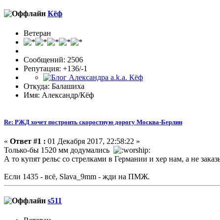
Кёф
Ветеран
Сообщений: 2506
Репутация: +136/-1
Откуда: Балашиха
Имя: Александр/Кёф
Re: РЖД хочет построить скоростную дорогу Москва-Берлин
«
Ответ #1 :
01 Декабря 2017, 22:58:22 »
Только-бы 1520 мм додумались
А то купят рельс со стрелками в Германии и хер нам, а не заказы
Если 1435 - всё, Slava_9mm - жди на ПМЖ.
s511