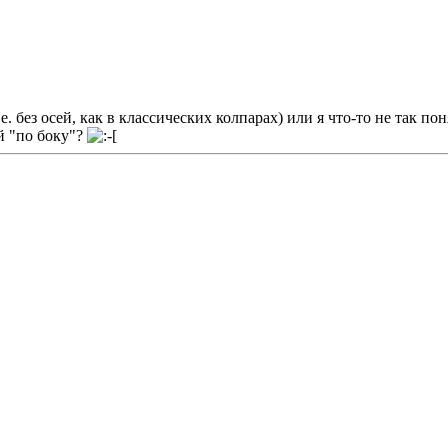
.е. без осей, как в классических колпарах) или я что-то не так по
й "по боку"?