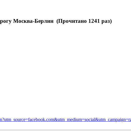
орогу Москва-Берлин (Прочитано 1241 раз)
berlin?utm_source=facebook.com&utm_medium=social&utm_campaign=rzh