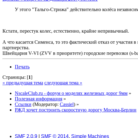
У этого "Тальго-Стрижа" действительно колёса независи
Кстати, перестук колес, естественно, крайне непривычный.
А что касается Сименса, то это фактический отказ от участия 
партнерства.
Швейцария V-VI (ZVV в приоритете) городские перевозки (s-b
Печать
Страницы: [
1
]
« предыдущая тема
следующая тема »
NscaleClub.ru - форум о моделях железных дорог 9мм
»
Полезная информация
»
Ссылки
(Модератор:
Cassiel
) »
РЖД хочет построить скоростную дорогу Москва-Берлин
SMF 2.0.9
|
SMF © 2014
,
Simple Machines