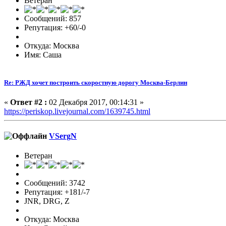
Ветеран
Сообщений: 857
Репутация: +60/-0
Откуда: Москва
Имя: Саша
Re: РЖД хочет построить скоростную дорогу Москва-Берлин
«
Ответ #2 :
02 Декабря 2017, 00:14:31 »
https://periskop.livejournal.com/1639745.html
VSergN
Ветеран
Сообщений: 3742
Репутация: +181/-7
JNR, DRG, Z
Откуда: Москва