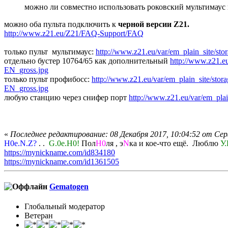
можно ли совместно использовать роковский мультимаус
можно оба пульта подключить к
черной версии Z21.
http://www.z21.eu/Z21/FAQ-Support/FAQ
только пульт мультимаус:
http://www.z21.eu/var/em_plain_site/s
отдельно бустер 10764/65 как дополнительный
http://www.z21.e
EN_gross.jpg
только пульт профибосс:
http://www.z21.eu/var/em_plain_site/sto
EN_gross.jpg
любую станцию через снифер порт
http://www.z21.eu/var/em_pla
«
Последнее редактирование: 08 Декабря 2017, 10:04:52 от Сер
H0e.N.Z?
. .
G.0e.H0!
Пол
H0
ля , э
N
ка и кое-что ещё. Люблю
У.
https://mynickname.com/id834180
https://mynickname.com/id1361505
Gematogen
Глобальный модератор
Ветеран