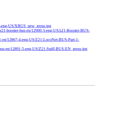
0-2-eng-US/XBUS_new_gross.jpg
en/z21-booster-bus-en/12900-3-eng-US/z21-Booster-BUS-
art-1-en/12867-4-eng-US/Z21-LocoNet-BUS-Part-1-
ff-bus-en/12891-5-eng-US/Z21-Sniff-BUS-EN_gross.jpg