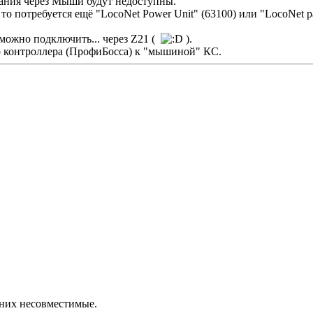
ания через Мыши будут недоступны.
о потребуется ещё "LocoNet Power Unit" (63100) или "LocoNet р
можно подключить... через Z21 (
).
о контроллера (ПрофиБосса) к "мышиной" КС.
 них несовместимые.