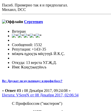
Пасиб. Примерно так я и предполагал.
Михаил, DCC
Сергеевич
Ветеран
Сообщений: 1532
Репутация: +143/-35
мӧҗҥҩ ҧрѻҫҭҩ мӥҫҭҿӄѣ Ӥ.Ҟ.Ҫ.
Откуда: 13 верста У.Г.Җ.Д.
Имя: Ҝѻӊҫҭѩңҭӥԋъ
Re: Дружат ли мультимаус и профи-босс?
«
Ответ #3 :
08 Декабря 2017, 09:24:08 »
Цитата: VSergN от 08 Декабря 2017, 02:06:34
С ПрифоБоссом ("мастером")