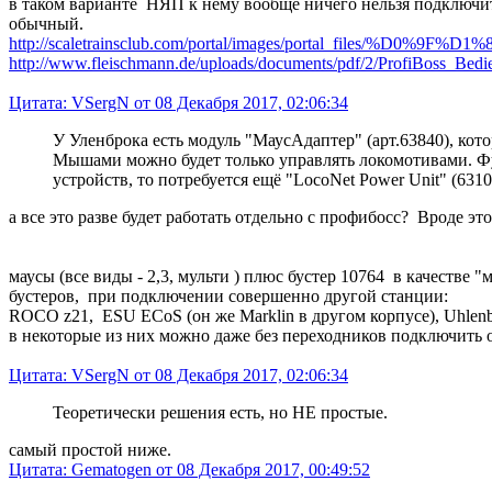
в таком варианте НЯП к нему вообще ничего нельзя подключить
обычный.
http://scaletrainsclub.com/portal/images/portal_fil
http://www.fleischmann.de/uploads/documents/pdf/2/ProfiBoss_Bedi
Цитата: VSergN от 08 Декабря 2017, 02:06:34
У Уленброка есть модуль "МаусАдаптер" (арт.63840), ко
Мышами можно будет только управлять локомотивами. Ф
устройств, то потребуется ещё "LocoNet Power Unit" (631
а все это разве будет работать отдельно с профибосс? Вроде э
маусы (все виды - 2,3, мульти ) плюс бустер 10764 в качестве
бустеров, при подключении совершенно другой станции:
ROCO z21, ESU ECoS (он же Marklin в другом корпусе), Uhlenb
в некоторые из них можно даже без переходников подключить о
Цитата: VSergN от 08 Декабря 2017, 02:06:34
Теоретически решения есть, но НЕ простые.
самый простой ниже.
Цитата: Gematogen от 08 Декабря 2017, 00:49:52