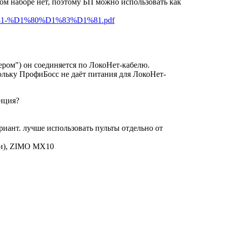
вом наборе нет, поэтому БП можно использовать как
1%81-%D1%80%D1%83%D1%81.pdf
ером") он соединяется по ЛокоНет-кабелю.
ьку ПрофиБосс не даёт питания для ЛокоНет-
анция?
риант. лучше использовать пульты отдельно от
ами), ZIMO MX10