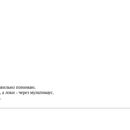
равильно понимаю.
 а локи - через мультимаус.
.