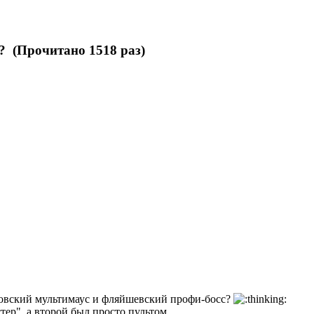
? (Прочитано 1518 раз)
ковский мультимаус и фляйшевский профи-босс?
стер", а второй был просто пультом.