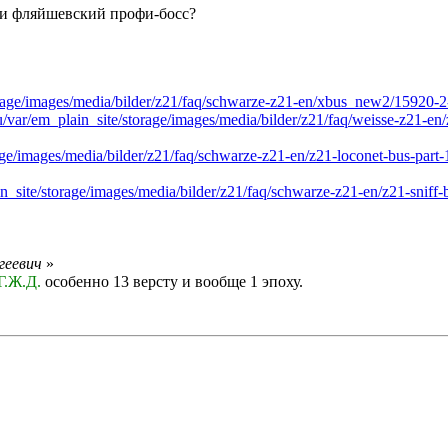
 и фляйшевский профи-босс?
torage/images/media/bilder/z21/faq/schwarze-z21-en/xbus_new2/1592
u/var/em_plain_site/storage/images/media/bilder/z21/faq/weisse-z21-
rage/images/media/bilder/z21/faq/schwarze-z21-en/z21-loconet-bus-p
in_site/storage/images/media/bilder/z21/faq/schwarze-z21-en/z21-sni
геевич
»
Г.Ж.Д.
особенно 13 версту и вообще 1 эпоху.