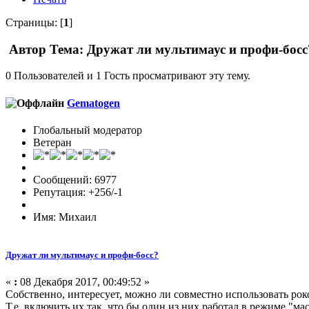
Страницы: [
1
]
Автор
Тема: Дружат ли мультимаус и профи-босс
0 Пользователей и 1 Гость просматривают эту тему.
Gematogen
Глобальный модератор
Ветеран
Сообщений: 6977
Репутация: +256/-1
Имя: Михаил
Дружат ли мультимаус и профи-босс?
«
:
08 Декабря 2017, 00:49:52 »
Собственно, интересует, можно ли совместно использовать ро
Т.е. включить их так, что бы один из них работал в режиме "ма