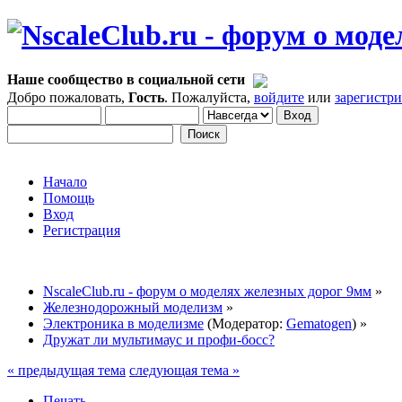
Наше сообщество в социальной сети
Добро пожаловать,
Гость
. Пожалуйста,
войдите
или
зарегистр
Начало
Помощь
Вход
Регистрация
NscaleClub.ru - форум о моделях железных дорог 9мм
»
Железнодорожный моделизм
»
Электроника в моделизме
(Модератор:
Gematogen
) »
Дружат ли мультимаус и профи-босс?
« предыдущая тема
следующая тема »
Печать