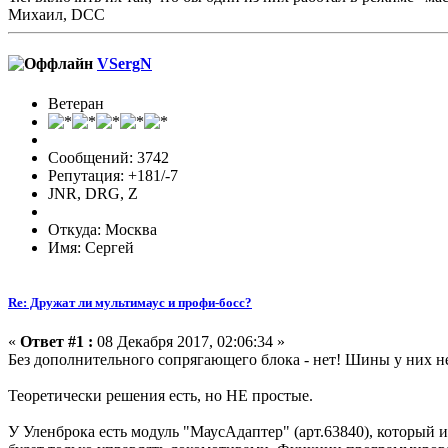
Михаил, DCC
VSergN
Ветеран
Сообщений: 3742
Репутация: +181/-7
JNR, DRG, Z
Откуда: Москва
Имя: Сергей
Re: Дружат ли мультимаус и профи-босс?
«
Ответ #1 :
08 Декабря 2017, 02:06:34 »
Без дополнительного сопрягающего блока - нет! Шины у них 
Теоретически решения есть, но НЕ простые.
У Уленброка есть модуль "МаусАдаптер" (арт.63840), который