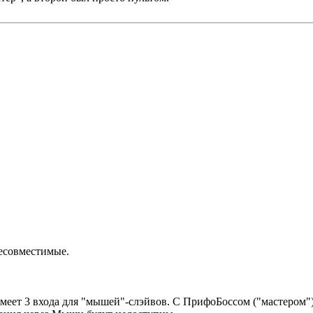
несовместимые.
 имеет 3 входа для "мышей"-слэйвов. С ПрифоБоссом ("мастеро