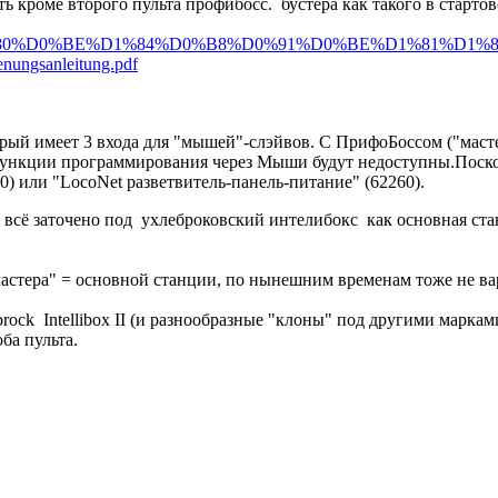
 кроме второго пульта профибосс. бустера как такого в старто
es/%D0%9F%D1%80%D0%BE%D1%84%D0%B8%D0%91%D0%BE%D1%81%D
enungsanleitung.pdf
торый имеет 3 входа для "мышей"-слэйвов. С ПрифоБоссом ("маст
ункции программирования через Мыши будут недоступны.Поскол
00) или "LocoNet разветвитель-панель-питание" (62260).
то всё заточено под ухлеброковский интелибокс как основная ст
 "мастера" = основной станции, по нынешним временам тоже не ва
rock Intellibox II (и разнообразные "клоны" под другими марк
ба пульта.