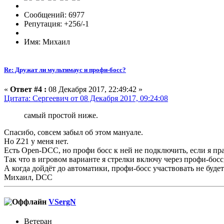
Сообщений: 6977
Репутация: +256/-1
Имя: Михаил
Re: Дружат ли мультимаус и профи-босс?
«
Ответ #4 :
08 Декабря 2017, 22:49:42 »
Цитата: Сергеевич от 08 Декабря 2017, 09:24:08
самый простой ниже.
Спасибо, совсем забыл об этом мануале.
Но Z21 у меня нет.
Есть Open-DCC, но профи босс к ней не подключить, если я п
Так что в игровом варианте я стрелки включу через профи-босс,
А когда дойдёт до автоматики, профи-босс участвовать не будет
Михаил, DCC
VSergN
Ветеран