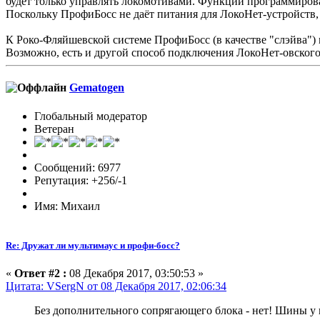
будет только управлять локомотивами. Функции программиров
Поскольку ПрофиБосс не даёт питания для ЛокоНет-устройств, т
К Роко-Фляйшевской системе ПрофиБосс (в качестве "слэйва") 
Возможно, есть и другой способ подключения ЛокоНет-овског
Gematogen
Глобальный модератор
Ветеран
Сообщений: 6977
Репутация: +256/-1
Имя: Михаил
Re: Дружат ли мультимаус и профи-босс?
«
Ответ #2 :
08 Декабря 2017, 03:50:53 »
Цитата: VSergN от 08 Декабря 2017, 02:06:34
Без дополнительного сопрягающего блока - нет! Шины у