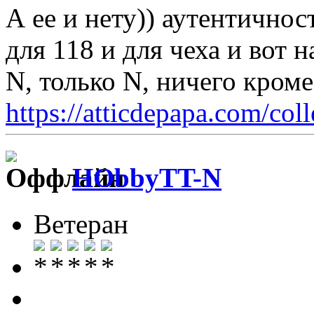
А ее и нету)) аутентичнос
для 118 и для чеха и вот н
N, только N, ничего кром
https://atticdepapa.com/coll
HObbyTT-N
Ветеран