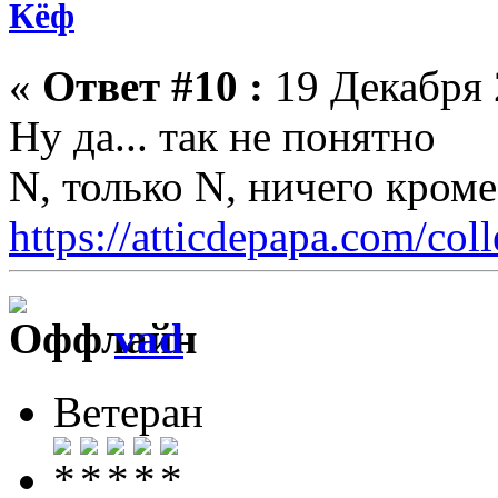
Кёф
«
Ответ #10 :
19 Декабря 
Ну да... так не понятно
N, только N, ничего кром
https://atticdepapa.com/coll
vad
Ветеран