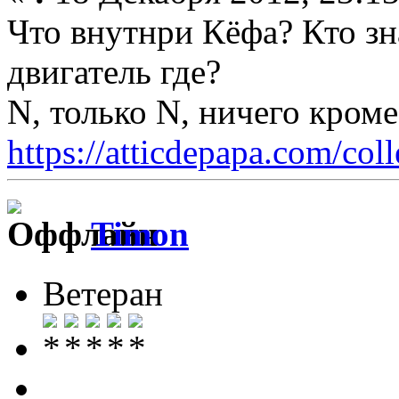
Что внутнри Кёфа? Кто зн
двигатель где?
N, только N, ничего кром
https://atticdepapa.com/coll
Timon
Ветеран