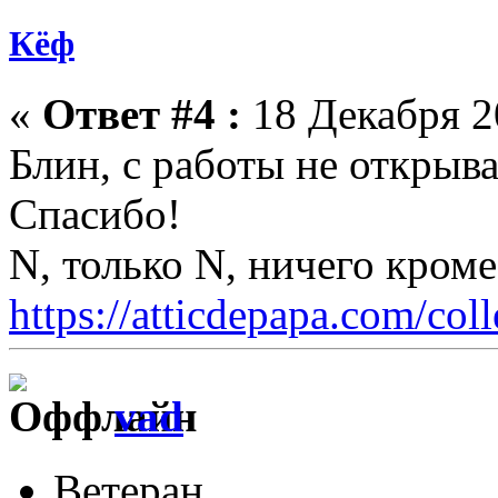
Кёф
«
Ответ #4 :
18 Декабря 20
Блин, с работы не открыв
Спасибо!
N, только N, ничего кром
https://atticdepapa.com/coll
vad
Ветеран