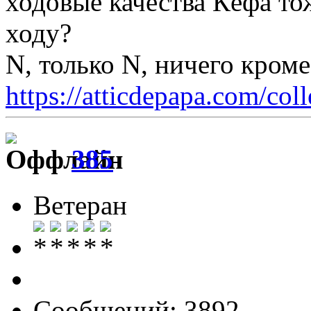
ходовые качества Кёфа то
ходу?
N, только N, ничего кром
https://atticdepapa.com/coll
385
Ветеран
Сообщений: 3892