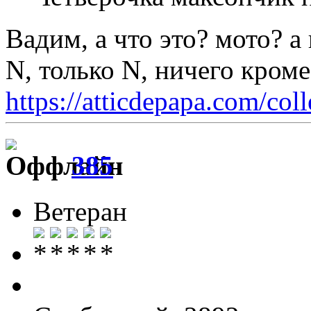
Вадим, а что это? мото? а
N, только N, ничего кром
https://atticdepapa.com/coll
385
Ветеран