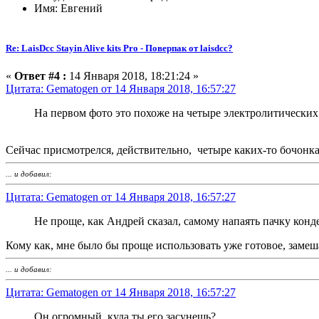
Имя: Евгений
Re: LaisDcc Stayin Alive kits Pro - Поверпак от laisdcc?
«
Ответ #4 :
14 Января 2018, 18:21:24 »
Цитата: Gematogen от 14 Января 2018, 16:57:27
На первом фото это похоже на четыре электролитических
Сейчас присмотрелся, действительно, четыре каких-то бочонка
... и добавил:
Цитата: Gematogen от 14 Января 2018, 16:57:27
Не проще, как Андрей сказал, самому напаять пачку конде
Кому как, мне было бы проще использовать уже готовое, замеша
... и добавил:
Цитата: Gematogen от 14 Января 2018, 16:57:27
Он огромный, куда ты его засунешь?