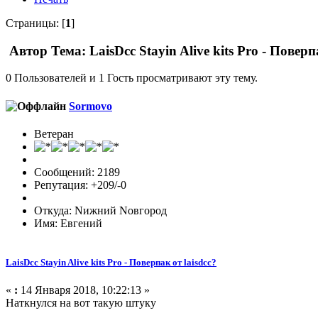
Страницы: [
1
]
Автор
Тема: LaisDcc Stayin Alive kits Pro - Повер
0 Пользователей и 1 Гость просматривают эту тему.
Sormovo
Ветеран
Сообщений: 2189
Репутация: +209/-0
Откуда: Nижний Nовгород
Имя: Евгений
LaisDcc Stayin Alive kits Pro - Поверпак от laisdcc?
«
:
14 Января 2018, 10:22:13 »
Наткнулся на вот такую штуку