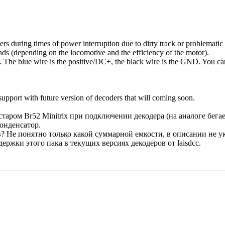
s during times of power interruption due to dirty track or problematic
ds (depending on the locomotive and the efficiency of the motor).
der. The blue wire is the positive/DC+, the black wire is the GND. You 
support with future version of decoders that will coming soon.
таром Br52 Minitrix при подключении декодера (на аналоге бега
конденсатор.
в? Не понятно только какой суммарной емкости, в описании не у
ержки этого пака в текущих версиях декодеров от laisdcc.