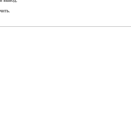
й вывод.
чить.