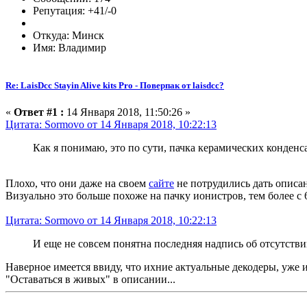
Репутация: +41/-0
Откуда: Минск
Имя: Владимир
Re: LaisDcc Stayin Alive kits Pro - Поверпак от laisdcc?
«
Ответ #1 :
14 Января 2018, 11:50:26 »
Цитата: Sormovo от 14 Января 2018, 10:22:13
Как я понимаю, это по сути, пачка керамических конденс
Плохо, что они даже на своем
сайте
не потрудились дать описани
Визуально это больше похоже на пачку ионистров, тем более с 
Цитата: Sormovo от 14 Января 2018, 10:22:13
И еще не совсем понятна последняя надпись об отсутствии
Наверное имеется ввиду, что ихние актуальные декодеры, уже 
"Оставаться в живых" в описании...