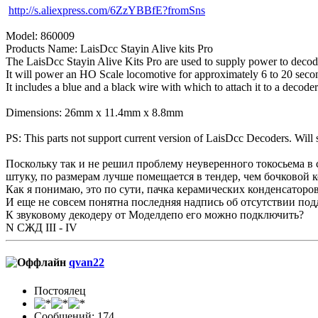
http://s.aliexpress.com/6ZzYBBfE?fromSns
Model: 860009
Products Name: LaisDcc Stayin Alive kits Pro
The LaisDcc Stayin Alive Kits Pro are used to supply power to decoder
It will power an HO Scale locomotive for approximately 6 to 20 secon
It includes a blue and a black wire with which to attach it to a deco
Dimensions: 26mm x 11.4mm x 8.8mm
PS: This parts not support current version of LaisDcc Decoders. Will 
Поскольку так и не решил проблему неуверенного токосьема в с
штуку, по размерам лучше помещается в тендер, чем бочковой 
Как я понимаю, это по сути, пачка керамических конденсаторо
И еще не совсем понятна последняя надпись об отсутствии подд
К звуковому декодеру от Моделдепо его можно подключить?
N СЖД III - IV
qvan22
Постоялец
Сообщений: 174