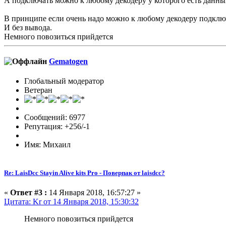
А подключать можно к любому декодеру у которого есть данны
В принципе если очень надо можно к любому декодеру подклю
И без вывода.
Немного повозиться прийдется
Gematogen
Глобальный модератор
Ветеран
Сообщений: 6977
Репутация: +256/-1
Имя: Михаил
Re: LaisDcc Stayin Alive kits Pro - Поверпак от laisdcc?
«
Ответ #3 :
14 Января 2018, 16:57:27 »
Цитата: Kr от 14 Января 2018, 15:30:32
Немного повозиться прийдется