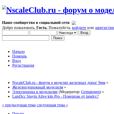
Наше сообщество в социальной сети
Добро пожаловать,
Гость
. Пожалуйста,
войдите
или
зарегистр
Начало
Помощь
Вход
Регистрация
NscaleClub.ru - форум о моделях железных дорог 9мм
»
Железнодорожный моделизм
»
Электроника в моделизме
(Модератор:
Gematogen
) »
LaisDcc Stayin Alive kits Pro - Поверпак от laisdcc?
« предыдущая тема
следующая тема »
Печать