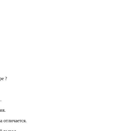
ре ?
.
ия.
а отличается.