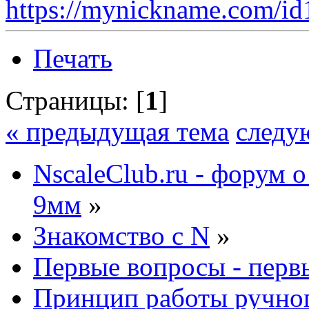
https://mynickname.com/i
Печать
Страницы: [
1
]
« предыдущая тема
следу
NscaleClub.ru - форум 
9мм
»
Знакомство с N
»
Первые вопросы - перв
Принцип работы ручног