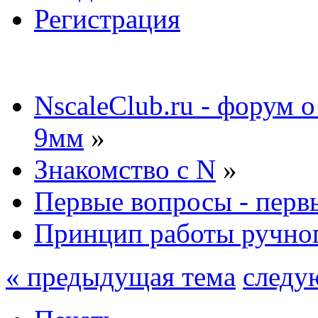
Регистрация
NscaleClub.ru - форум 
9мм
»
Знакомство с N
»
Первые вопросы - перв
Принцип работы ручног
« предыдущая тема
следу