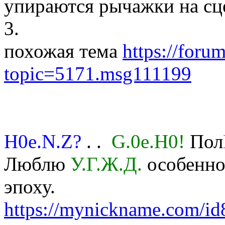
упираются рычажки на сц
3.
похожая тема
https://foru
topic=5171.msg111199
H0e.N.Z?
. .
G.0e.H0!
Пол
Люблю
У.Г.Ж.Д.
особенно 
эпоху.
https://mynickname.com/i