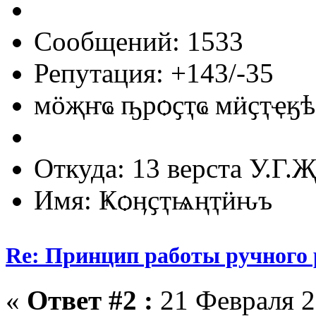
Сообщений: 1533
Репутация: +143/-35
мӧҗҥҩ ҧрѻҫҭҩ мӥҫҭҿӄѣ
Откуда: 13 верста У.Г.Җ
Имя: Ҝѻӊҫҭѩңҭӥԋъ
Re: Принцип работы ручного 
«
Ответ #2 :
21 Февраля 2