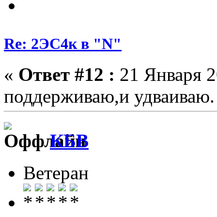
Re: 2ЭС4к в "N"
«
Ответ #12 :
21 Января 2
поддерживаю,и удваиваю.
КБВ
Ветеран