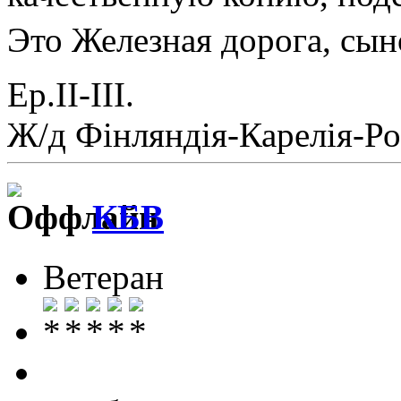
Это Железная дорога, сы
Ер.II-III.
Ж/д Фiнляндiя-Карелiя-Ро
КБВ
Ветеран