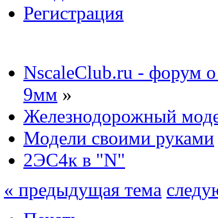
Регистрация
NscaleClub.ru - форум 
9мм
»
Железнодорожный мод
Модели своими руками
2ЭС4к в "N"
« предыдущая тема
следу