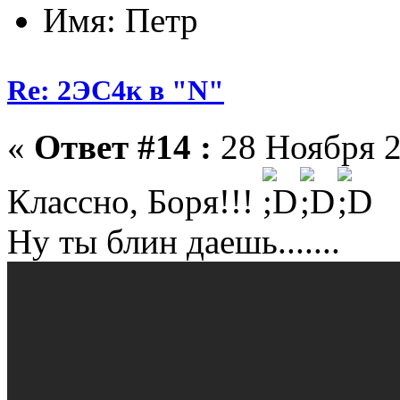
Имя: Петр
Re: 2ЭС4к в "N"
«
Ответ #14 :
28 Ноября 2
Классно, Боря!!!
Ну ты блин даешь.......