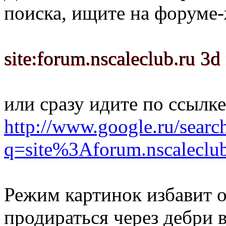
поиска, ищите на форуме-ж
site:forum.nscaleclub.ru 3
или сразу идите по ссылк
http://www.google.ru/searc
q=site%3Aforum.nsca
Режим картинок избавит 
продираться через дебри в