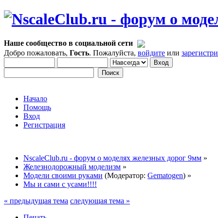
Наше сообщество в социальной сети
Добро пожаловать,
Гость
. Пожалуйста,
войдите
или
зарегистр
Начало
Помощь
Вход
Регистрация
NscaleClub.ru - форум о моделях железных дорог 9мм
»
Железнодорожный моделизм
»
Модели своими руками
(Модератор:
Gematogen
) »
Мы и сами с усами!!!!
« предыдущая тема
следующая тема »
Печать