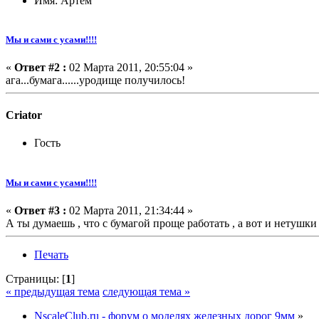
Имя: Артем
Мы и сами с усами!!!!
«
Ответ #2 :
02 Марта 2011, 20:55:04 »
ага...бумага......уродище получилось!
Criator
Гость
Мы и сами с усами!!!!
«
Ответ #3 :
02 Марта 2011, 21:34:44 »
А ты думаешь , что с бумагой проще работать , а вот и нетушки 
Печать
Страницы: [
1
]
« предыдущая тема
следующая тема »
NscaleClub.ru - форум о моделях железных дорог 9мм
»