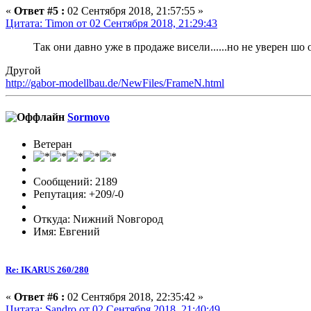
«
Ответ #5 :
02 Сентября 2018, 21:57:55 »
Цитата: Timon от 02 Сентября 2018, 21:29:43
Так они давно уже в продаже висели......но не уверен шо 
Другой
http://gabor-modellbau.de/NewFiles/FrameN.html
Sormovo
Ветеран
Сообщений: 2189
Репутация: +209/-0
Откуда: Nижний Nовгород
Имя: Евгений
Re: IKARUS 260/280
«
Ответ #6 :
02 Сентября 2018, 22:35:42 »
Цитата: Sandro от 02 Сентября 2018, 21:40:49