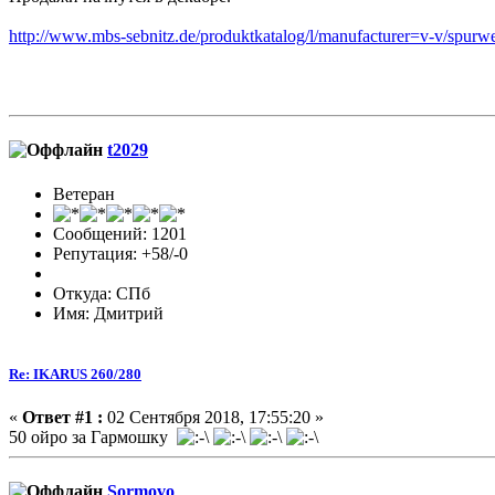
http://www.mbs-sebnitz.de/produktkatalog/l/manufacturer=v-v/spur
t2029
Ветеран
Сообщений: 1201
Репутация: +58/-0
Откуда: СПб
Имя: Дмитрий
Re: IKARUS 260/280
«
Ответ #1 :
02 Сентября 2018, 17:55:20 »
50 ойро за Гармошку
Sormovo