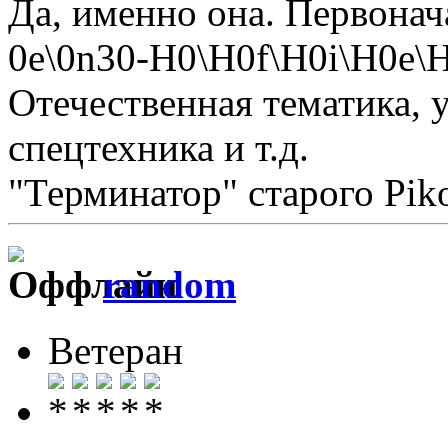
Да, именно она. Первонач
0е\0n30-H0\H0f\Н0i\H0e
Отечественная тематика, у
спецтехника и т.д.
"Терминатор" старого Pi
random
Ветеран