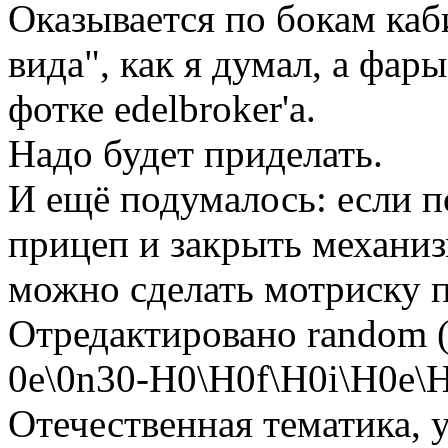
Оказывается по бокам каб
вида", как я думал, а фар
фотке edelbroker'а.
Надо будет приделать.
И ещё подумалось: если 
прицеп и закрыть механиз
можно сделать мотриску 
Отредактировано random (
0е\0n30-H0\H0f\Н0i\H0e
Отечественная тематика, у