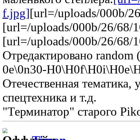
f.jpg]
[url=/uploads/000b/26
[url=/uploads/000b/26/68/1
[url=/uploads/000b/26/68/1
Отредактировано random (
0е\0n30-H0\H0f\Н0i\H0e
Отечественная тематика, у
спецтехника и т.д.
"Терминатор" старого Pi