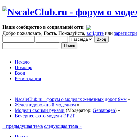
Наше сообщество в социальной сети
Добро пожаловать,
Гость
. Пожалуйста,
войдите
или
зарегистр
Начало
Помощь
Вход
Регистрация
NscaleClub.ru - форум о моделях железных дорог 9мм
»
Железнодорожный моделизм
»
Модели своими руками
(Модератор:
Gematogen
) »
Вечернее фото модели ЭР2Т
« предыдущая тема
следующая тема »
Печать