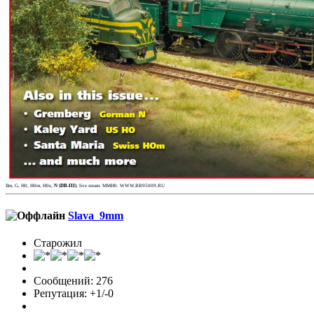
IIm, G, H0, H0m, H0e,
N (DB-III)
, live steam. MMH0. WWW.BR95009.RU
Slava_9mm
Старожил
Сообщений: 276
Репутация: +1/-0