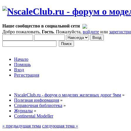
Наше сообщество в социальной сети
Добро пожаловать,
Гость
. Пожалуйста,
войдите
или
зарегистр
Начало
Помощь
Вход
Регистрация
NscaleClub.ru - форум о моделях железных дорог 9мм
»
Полезная информация
»
Справочная библиотека
»
Журналы
»
Continental Modeller
« предыдущая тема
следующая тема »