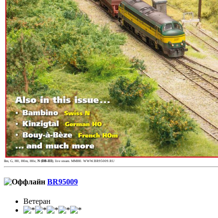
IIm, G, H0, H0m, H0e,
N (DB-III)
, live steam. MMH0. WWW.BR95009.RU
BR95009
Ветеран