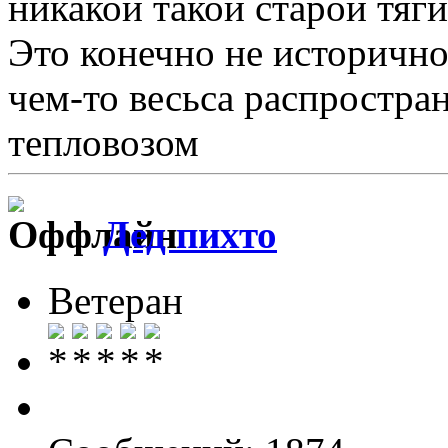
никакой такой старой тяги
Это конечно не исторично
чем-то весьса распростра
тепловозом
Дед пихто
Ветеран