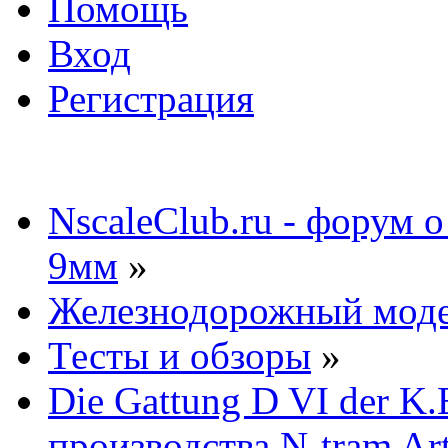
Помощь
Вход
Регистрация
NscaleClub.ru - форум 
9мм
»
Железнодорожный мод
Тесты и обзоры
»
Die Gattung D VI der K
производства N-tram Art