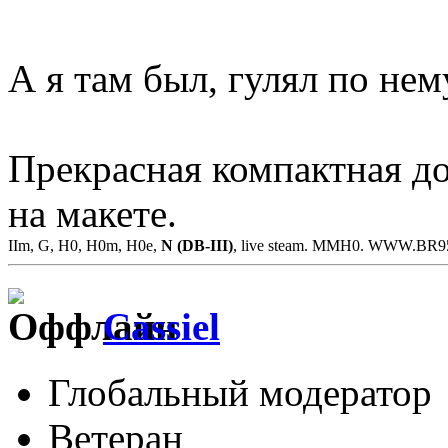
А я там был, гулял по не
Прекрасная компактная д
на макете.
IIm, G, H0, H0m, H0e,
N (DB-III)
, live steam. MMH0. WWW.BR
Cassiel
Глобальный модератор
Ветеран