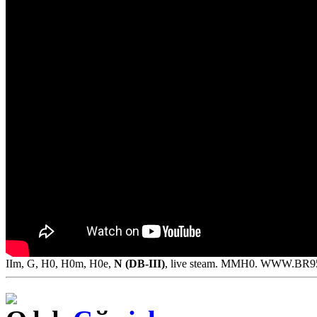
IIm, G, H0, H0m, H0e,
N (DB-III)
, live steam. MMH0. WWW.BR