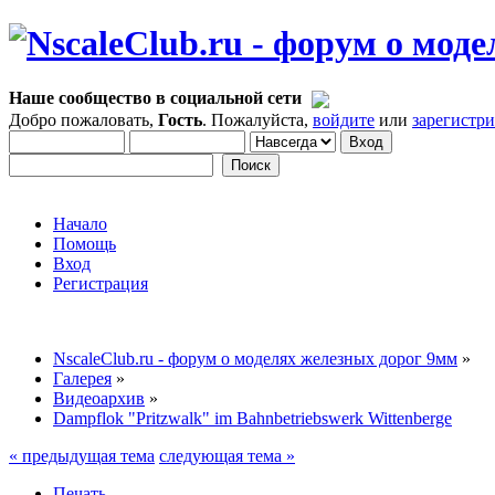
Наше сообщество в социальной сети
Добро пожаловать,
Гость
. Пожалуйста,
войдите
или
зарегистр
Начало
Помощь
Вход
Регистрация
NscaleClub.ru - форум о моделях железных дорог 9мм
»
Галерея
»
Видеоархив
»
Dampflok "Pritzwalk" im Bahnbetriebswerk Wittenberge
« предыдущая тема
следующая тема »
Печать