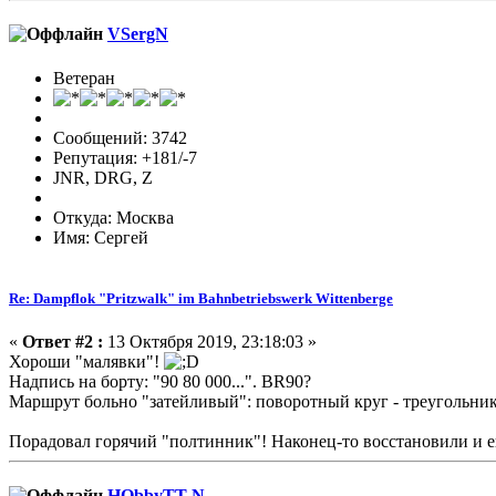
VSergN
Ветеран
Сообщений: 3742
Репутация: +181/-7
JNR, DRG, Z
Откуда: Москва
Имя: Сергей
Re: Dampflok "Pritzwalk" im Bahnbetriebswerk Wittenberge
«
Ответ #2 :
13 Октября 2019, 23:18:03 »
Хороши "малявки"!
Надпись на борту: "90 80 000...". BR90?
Маршрут больно "затейливый": поворотный круг - треугольник(
Порадовал горячий "полтинник"! Наконец-то восстановили и его
HObbyTT-N