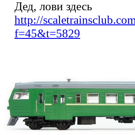
Дед, лови здесь
http://scaletrainsclub.c
f=45&t=5829