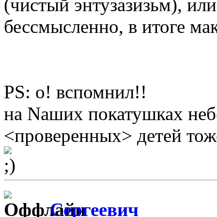
(чистый энтузазизьм), или
бессмысленно, в итоге мак
PS: о! вспомнил!!
на Nаших покатушках неб
<проверенных> детей тоже
Сергеевич