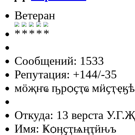
Ветеран
Сообщений: 1533
Репутация: +144/-35
мӧҗҥҩ ҧрѻҫҭҩ мӥҫҭҿӄѣ
Откуда: 13 верста У.Г.Җ
Имя: Ҝѻӊҫҭѩңҭӥԋъ