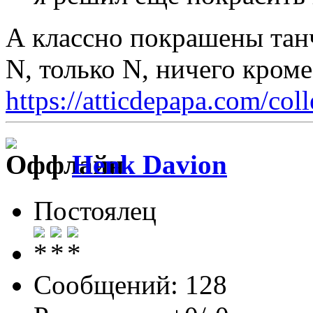
А классно покрашены тан
N, только N, ничего кром
https://atticdepapa.com/coll
Henk Davion
Постоялец
Сообщений: 128