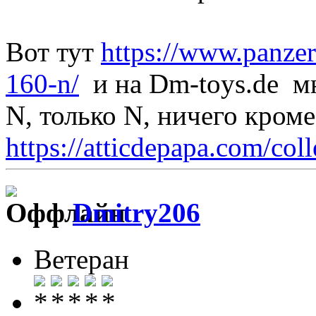
Вот тут
https://www.panze
160-n/
и на Dm-toys.de м
N, только N, ничего кром
https://atticdepapa.com/coll
Dmitry206
Ветеран