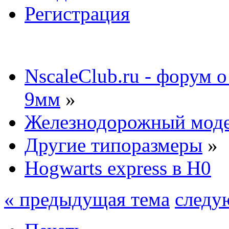
Регистрация
NscaleClub.ru - форум 
9мм
»
Железнодорожный мод
Другие типоразмеры
»
Hogwarts express в H0
« предыдущая тема
следу