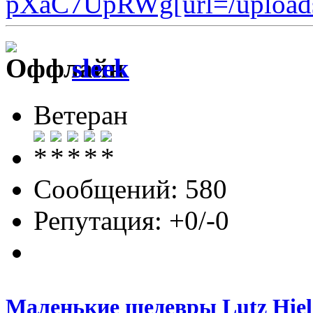
pXaC7UpRWg
[url=/upload
sleek
Ветеран
Сообщений: 580
Репутация: +0/-0
Маленькие шедевры Lutz Hiel