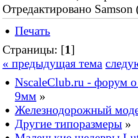
Отредактировано Samson (
Печать
Страницы: [
1
]
« предыдущая тема
следу
NscaleClub.ru - форум 
9мм
»
Железнодорожный мод
Другие типоразмеры
»
Маленькие шедевры Lut