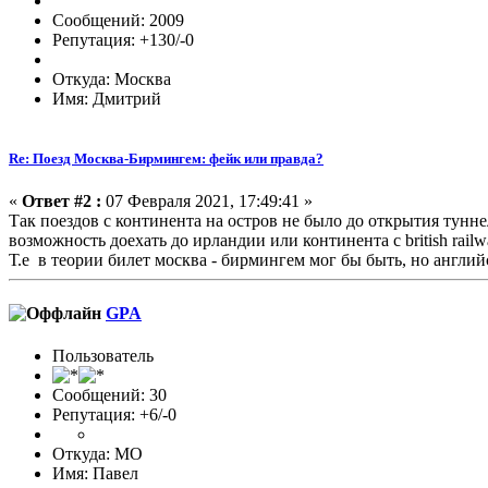
Сообщений: 2009
Репутация: +130/-0
Откуда: Москва
Имя: Дмитрий
Re: Поезд Москва-Бирмингем: фейк или правда?
«
Ответ #2 :
07 Февраля 2021, 17:49:41 »
Так поездов с континента на остров не было до открытия тун
возможность доехать до ирландии или континента с british railwa
Т.е в теории билет москва - бирмингем мог бы быть, но англий
GPA
Пользователь
Сообщений: 30
Репутация: +6/-0
Откуда: МО
Имя: Павел