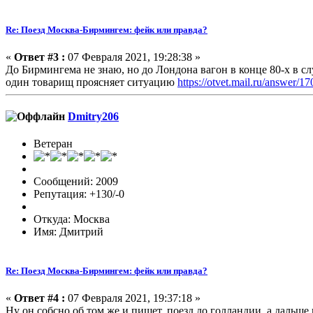
Re: Поезд Москва-Бирмингем: фейк или правда?
«
Ответ #3 :
07 Февраля 2021, 19:28:38 »
До Бирмингема не знаю, но до Лондона вагон в конце 80-х в с
один товарищ проясняет ситуацию
https://otvet.mail.ru/answer/
Dmitry206
Ветеран
Сообщений: 2009
Репутация: +130/-0
Откуда: Москва
Имя: Дмитрий
Re: Поезд Москва-Бирмингем: фейк или правда?
«
Ответ #4 :
07 Февраля 2021, 19:37:18 »
Ну он собсно об том же и пишет, поезд до голландии, а дальше