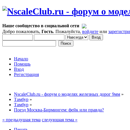
Наше сообщество в социальной сети
Добро пожаловать,
Гость
. Пожалуйста,
войдите
или
зарегистр
Начало
Помощь
Вход
Регистрация
NscaleClub.ru - форум о моделях железных дорог 9мм
»
Тамбур
»
Тамбур
»
Поезд Москва-Бирмингем: фейк или правда?
« предыдущая тема
следующая тема »
Печать