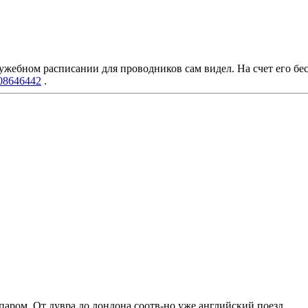
лужебном расписании для проводников сам видел. На счет его бес
1708646442
.
 паром. От дувра до лондона соотв-но уже английский поезд