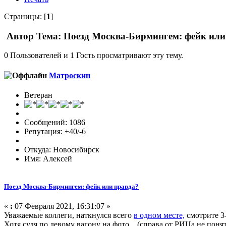
Страницы: [
1
]
Автор
Тема: Поезд Москва-Бирмингем: фейк или
0 Пользователей и 1 Гость просматривают эту тему.
Матроскин
Ветеран
Сообщений: 1086
Репутация: +40/-6
Откуда: Новосибирск
Имя: Алексей
Поезд Москва-Бирмингем: фейк или правда?
«
:
07 Февраля 2021, 16:31:07 »
Уважаемые коллеги, наткнулся всего
в одном месте,
смотрите 3-
Хотя судя по левому вагону на фото... (справа от РИЦа не понят