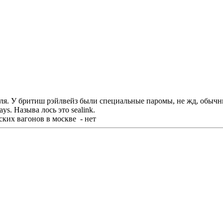
неля. У бритиш рэйлвейз были специальные паромы, не жд, обыч
ys. Называ лось это sealink.
ских вагонов в москве - нет