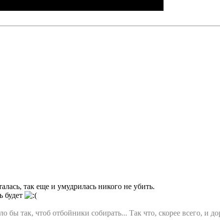
алась, так еще и умудрилась никого не убить.
ь будет
о бы так, чтоб отбойники собирать... Так что, скорее всего, и д