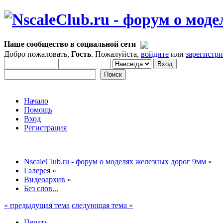
Наше сообщество в социальной сети
Добро пожаловать,
Гость
. Пожалуйста,
войдите
или
зарегистр
Начало
Помощь
Вход
Регистрация
NscaleClub.ru - форум о моделях железных дорог 9мм
»
Галерея
»
Видеоархив
»
Без слов...
« предыдущая тема
следующая тема »
Печать