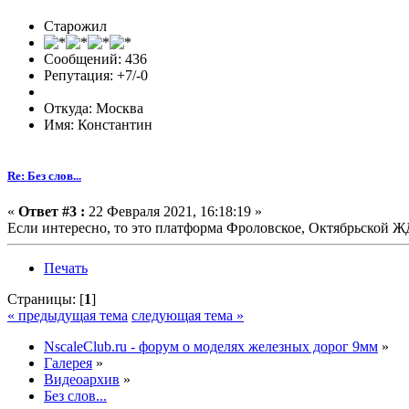
Старожил
Сообщений: 436
Репутация: +7/-0
Откуда: Москва
Имя: Константин
Re: Без слов...
«
Ответ #3 :
22 Февраля 2021, 16:18:19 »
Если интересно, то это платформа Фроловское, Октябрьской ЖД
Печать
Страницы: [
1
]
« предыдущая тема
следующая тема »
NscaleClub.ru - форум о моделях железных дорог 9мм
»
Галерея
»
Видеоархив
»
Без слов...