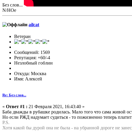
Без слов...
N/НОе
ailcat
Ветеран
Сообщений: 1569
Репутация: +60/-4
Незлобный гоблин
Откуда: Москва
Имя: Алексей
Re: Без слов...
«
Ответ #1 :
21 Февраля 2021, 16:43:40 »
Баба дважды в рубашке родилась. Мало того что сама живой ост
Но если РЖД надумает судиться - то пожизненно теперь платит
P.S.
Хотя какой бы дурой она не была - на убранной дороге не занесл