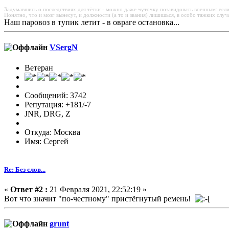
Задумавшись о последствиях для тётки - можно даже чуточку позавидовать военным: если
Понятно, что и мозг вынесут, и должности (а то и звания) лишишься, в особо тяжких случ
Наш паровоз в тупик летит - в овраге остановка...
VSergN
Ветеран
Сообщений: 3742
Репутация: +181/-7
JNR, DRG, Z
Откуда: Москва
Имя: Сергей
Re: Без слов...
«
Ответ #2 :
21 Февраля 2021, 22:52:19 »
Вот что значит "по-честному" пристёгнутый ремень!
grunt