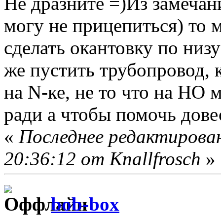
Не дразните =)Из замечани
могу не прицепиться) то 
сделать окантовку по низ
же пустить трубопровод,
на N-ке, не то что на НО 
ради а чтобы помочь дове
«
Последнее редактирован
20:36:12 от Knallfrosch
»
bob-box