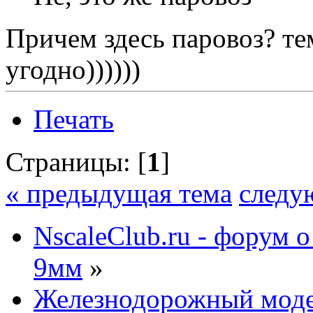
Причем здесь паровоз? тем
угодно))))))
Печать
Страницы: [
1
]
« предыдущая тема
следу
NscaleClub.ru - форум 
9мм
»
Железнодорожный мод