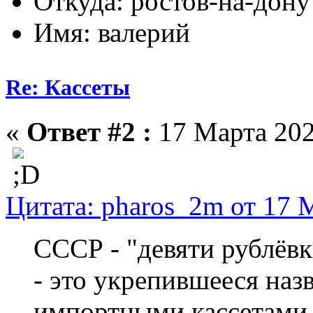
Откуда: ростов-на-дону
Имя: валерий
Re: Кассеты
«
Ответ #2 :
17 Марта 202
Цитата: pharos_2m от 17 
СССР - "девяти рублёвк
- это укрепившееся на
импортными кассетами