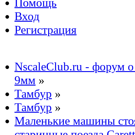
Помощь
Вход
Регистрация
NscaleClub.ru - форум 
9мм
»
Тамбур
»
Тамбур
»
Маленькие машины стоя
старинные поезда Carett