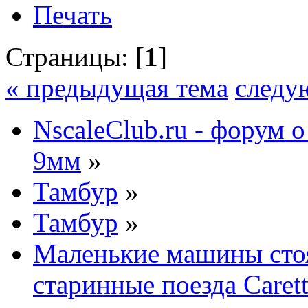
Печать
Страницы: [
1
]
« предыдущая тема
следу
NscaleClub.ru - форум 
9мм
»
Тамбур
»
Тамбур
»
Маленькие машины стоя
старинные поезда Carett