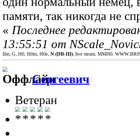
один нормальный немец, в
памяти, так никогда не сп
«
Последнее редактирован
13:55:51 от NScale_Novic
IIm, G, H0, H0m, H0e,
N (DB-III)
, live steam. MMH0. WWW.BR
Сергеевич
Ветеран