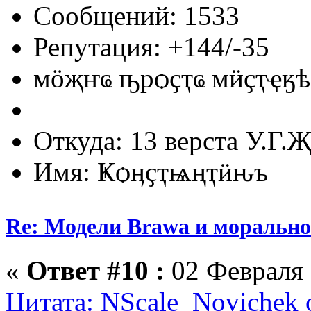
Сообщений: 1533
Репутация: +144/-35
мӧҗҥҩ ҧрѻҫҭҩ мӥҫҭҿӄѣ
Откуда: 13 верста У.Г.Җ
Имя: Ҝѻӊҫҭѩңҭӥԋъ
Re: Модели Brawa и морально
«
Ответ #10 :
02 Февраля 
Цитата: NScale_Novichek 