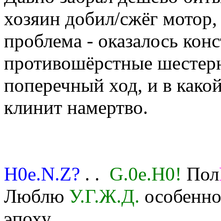
хозяин добил/сжёг мотор, 
проблема - оказалось конс
противошёрстные шестер
поперечный ход, и в како
клинит намертво.
H0e.N.Z?
. .
G.0e.H0!
Пол
Люблю
У.Г.Ж.Д.
особенно 
эпоху.