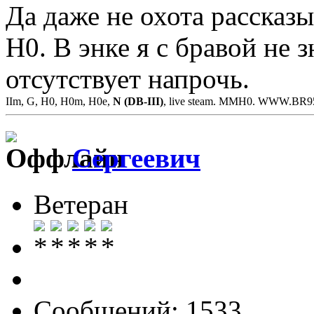
Да даже не охота рассказы
Н0. В энке я с бравой не
отсутствует напрочь.
IIm, G, H0, H0m, H0e,
N (DB-III)
, live steam. MMH0. WWW.BR
Сергеевич
Ветеран
Сообщений: 1533