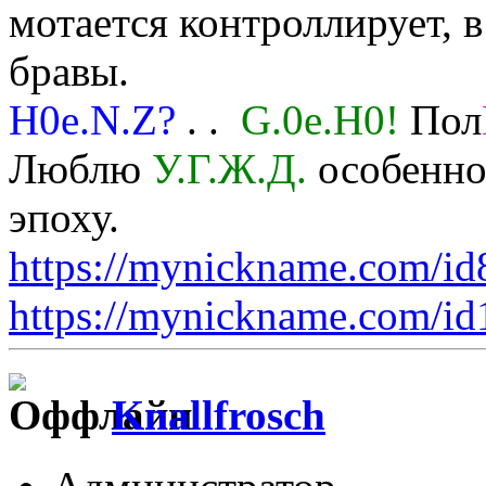
мотается контроллирует, 
бравы.
H0e.N.Z?
. .
G.0e.H0!
Пол
Люблю
У.Г.Ж.Д.
особенно 
эпоху.
https://mynickname.com/i
https://mynickname.com/i
Knallfrosch