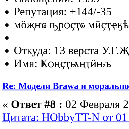
Репутация: +144/-35
мӧҗҥҩ ҧрѻҫҭҩ мӥҫҭҿӄѣ
Откуда: 13 верста У.Г.Җ
Имя: Ҝѻӊҫҭѩңҭӥԋъ
Re: Модели Brawa и морально
«
Ответ #8 :
02 Февраля 2
Цитата: HObbyTT-N от 01 