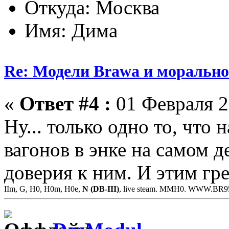
Откуда: Москва
Имя: Дима
Re: Модели Brawa и морально
«
Ответ #4 :
01 Февраля 2
Ну... только одно то, что
вагонов в энке на самом д
доверия к ним. И этим гр
IIm, G, H0, H0m, H0e,
N (DB-III)
, live steam. MMH0. WWW.BR