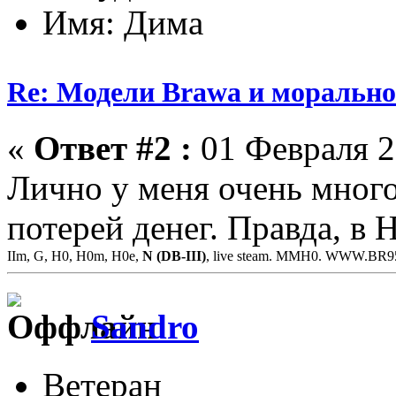
Имя: Дима
Re: Модели Brawa и морально
«
Ответ #2 :
01 Февраля 2
Лично у меня очень много
потерей денег. Правда, в 
IIm, G, H0, H0m, H0e,
N (DB-III)
, live steam. MMH0. WWW.BR
Sandro
Ветеран