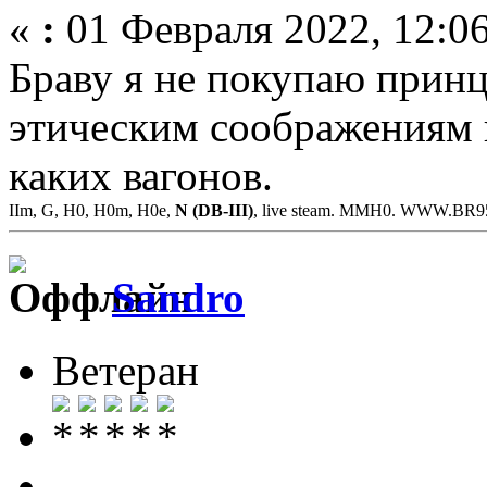
«
:
01 Февраля 2022, 12:06
Браву я не покупаю прин
этическим соображениям н
каких вагонов.
IIm, G, H0, H0m, H0e,
N (DB-III)
, live steam. MMH0. WWW.BR
Sandro
Ветеран