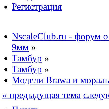
Регистрация
NscaleClub.ru - форум 
9мм
»
Тамбур
»
Тамбур
»
Модели Brawa и мораль
« предыдущая тема
следу