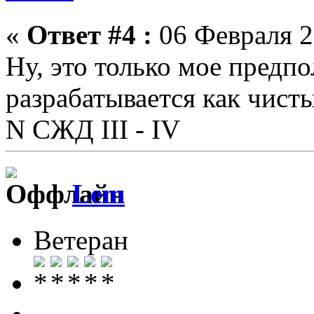
«
Ответ #4 :
06 Февраля 2
Ну, это только мое предп
разрабатывается как чисты
N СЖД III - IV
Lem
Ветеран