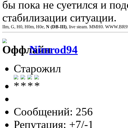
бы пока не суетился и по
стабилизации ситуации.
IIm, G, H0, H0m, H0e,
N (DB-III)
, live steam. MMH0. WWW.BR
Nimrod94
Старожил
Сообщений: 256
Репутация: +7/-1