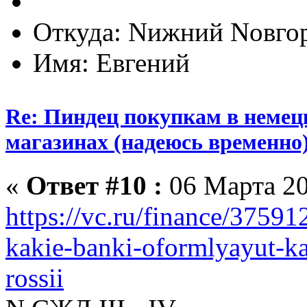
Откуда: Nижний Nовго
Имя: Евгений
Re: Пиндец покупкам в немец
магазинах (надеюсь временно
«
Ответ #10 :
06 Марта 20
https://vc.ru/finance/37591
kakie-banki-oformlyayut-ka
rossii