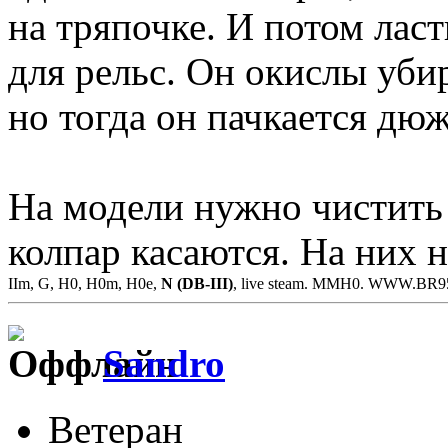
на тряпочке. И потом лас
для рельс. Он окислы уби
но тогда он пачкается дюж
На модели нужно чистить
колпар касаются. На них 
IIm, G, H0, H0m, H0e,
N (DB-III)
, live steam. MMH0. WWW.BR
Sandro
Ветеран