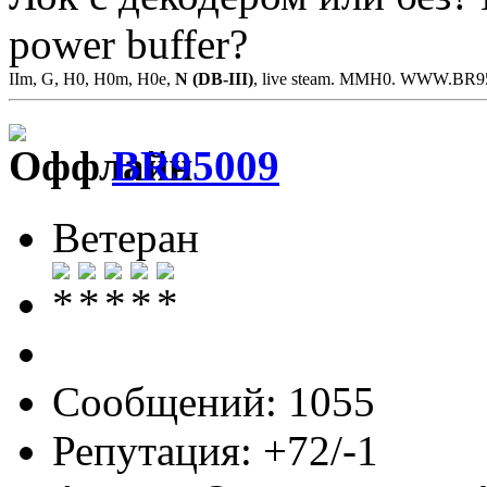
power buffer?
IIm, G, H0, H0m, H0e,
N (DB-III)
, live steam. MMH0. WWW.BR
BR95009
Ветеран
Сообщений: 1055
Репутация: +72/-1