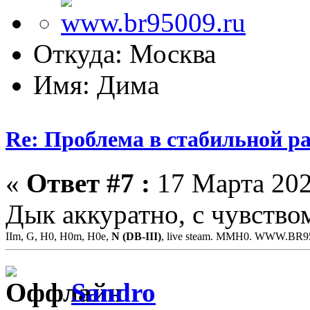
Откуда: Москва
Имя: Дима
Re: Проблема в стабильной р
«
Ответ #7 :
17 Марта 202
Дык аккуратно, с чувством
IIm, G, H0, H0m, H0e,
N (DB-III)
, live steam. MMH0. WWW.BR
Sandro