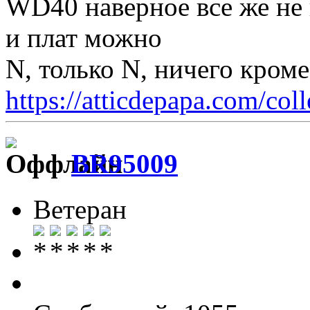
WD40 наверное все же не 
и плат можно
N, только N, ничего кром
https://atticdepapa.com/coll
BR95009
Ветеран