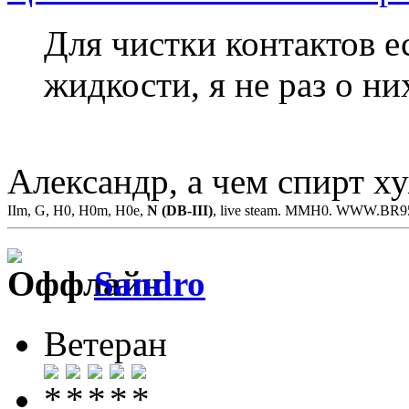
Для чистки контактов е
жидкости, я не раз о ни
Александр, а чем спирт х
IIm, G, H0, H0m, H0e,
N (DB-III)
, live steam. MMH0. WWW.BR
Sandro
Ветеран