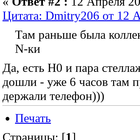
«
Ответ #2 :
12 Апреля 20
Цитата: Dmitry206 от 12 А
Там раньше была колле
N-ки
Да, есть H0 и пара стелла
дошли - уже 6 часов там п
держали телефон)))
Печать
Страницы: [
1
]