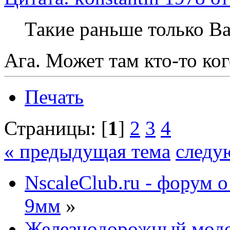
Такие раньше только Ba
Ага. Может там кто-то ког
Печать
Страницы: [
1
]
2
3
4
« предыдущая тема
следу
NscaleClub.ru - форум 
9мм
»
Железнодорожный мод