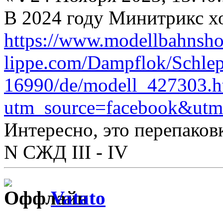
В 2024 году Минитрикс хо
https://www.modellbahnsho
lippe.com/Dampflok/Schlep
16990/de/modell_427303.h
utm_source=facebook&ut
Интересно, это перепаковк
N СЖД III - IV
Vatato