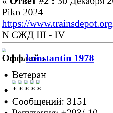
«
Ответ #2 :
30 Декабря 20
Piko 2024
https://www.trainsdepot.o
N СЖД III - IV
konstantin 1978
Ветеран
Сообщений: 3151
Репутация: +293/-10