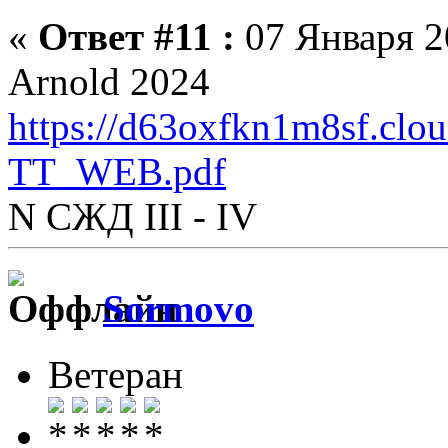
«
Ответ #11 :
07 Января 20
Arnold 2024
https://d63oxfkn1m8sf.clo
TT_WEB.pdf
N СЖД III - IV
Sormovo
Ветеран