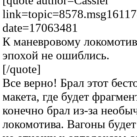
[quote author=Cassiel
link=topic=8578.msg1611
date=17063481
К маневровому локомотиву
эпохой не ошиблись.
[/quote]
Все верно! Брал этот бес
макета, где будет фрагмен
конечно брал из-за необы
локомотива. Вагоны будет 