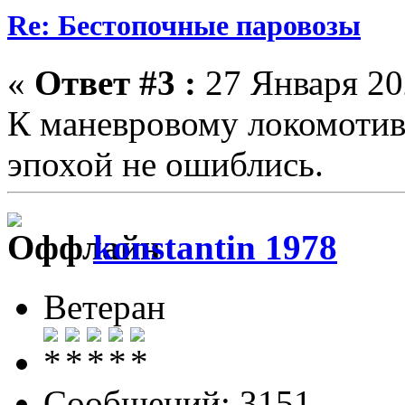
Re: Бестопочные паровозы
«
Ответ #3 :
27 Января 202
К маневровому локомотиву
эпохой не ошиблись.
konstantin 1978
Ветеран
Сообщений: 3151