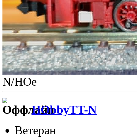
N/НОе
HObbyTT-N
Ветеран