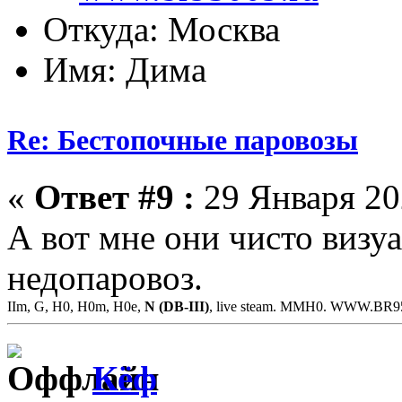
Откуда: Москва
Имя: Дима
Re: Бестопочные паровозы
«
Ответ #9 :
29 Января 202
А вот мне они чисто визуа
недопаровоз.
IIm, G, H0, H0m, H0e,
N (DB-III)
, live steam. MMH0. WWW.BR
Кёф