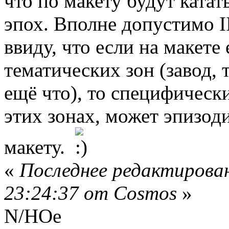
что по макету будут ката
эпох. Вполне допустимо I
ввиду, что если на макете
тематических зон (завод, 
ещё что), то специфическ
этих зонах, может эпизоди
макету.
«
Последнее редактирован
23:24:37 от Cosmos
»
N/НОе