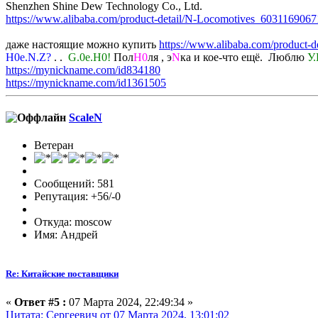
Shenzhen Shine Dew Technology Co., Ltd.
https://www.alibaba.com/product-detail/N-Locomotives_6031169067
даже настоящие можно купить
https://www.alibaba.com/product-
H0e.N.Z?
. .
G.0e.H0!
Пол
H0
ля , э
N
ка и кое-что ещё. Люблю
У.
https://mynickname.com/id834180
https://mynickname.com/id1361505
ScaleN
Ветеран
Сообщений: 581
Репутация: +56/-0
Откуда: moscow
Имя: Андрей
Re: Китайские поставщики
«
Ответ #5 :
07 Марта 2024, 22:49:34 »
Цитата: Сергеевич от 07 Марта 2024, 13:01:02