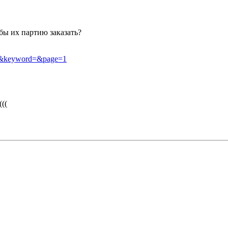
обы их партию заказать?
19&keyword=&page=1
((