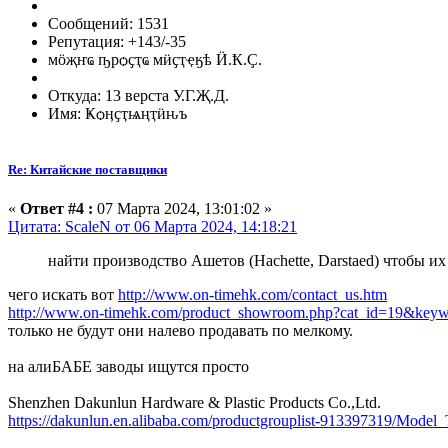
Сообщений: 1531
Репутация: +143/-35
мӧҗҥҩ ҧрѻҫҭҩ мӥҫҭҿӄѣ Ӥ.Ҟ.Ҫ.
Откуда: 13 верста У.Г.Җ.Д.
Имя: Ҝѻӊҫҭѩңҭӥԋъ
Re: Китайские поставщики
«
Ответ #4 :
07 Марта 2024, 13:01:02 »
Цитата: ScaleN от 06 Марта 2024, 14:18:21
найти производство Ашетов (Hachette, Darstaed) чтобы их
чего искать вот
http://www.on-timehk.com/contact_us.htm
http://www.on-timehk.com/product_showroom.php?cat_id=19&ke
только не будут они налево продавать по мелкому.
на алиБАБЕ заводы ищутся просто
Shenzhen Dakunlun Hardware & Plastic Products Co.,Ltd.
https://dakunlun.en.alibaba.com/productgrouplist-913397319/Model