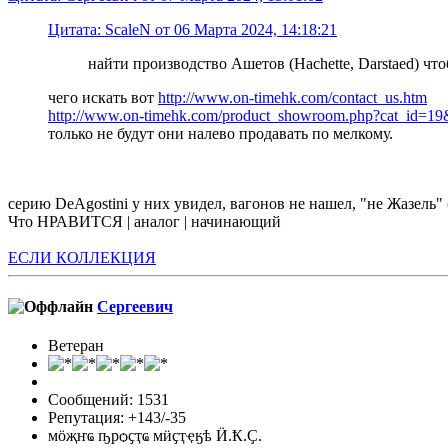
Цитата: ScaleN от 06 Марта 2024, 14:18:21
найти производство Ашетов (Hachette, Darstaed) чт
чего искать вот
http://www.on-timehk.com/contact_us.htm
http://www.on-timehk.com/product_showroom.php?cat_id=
только не будут они налево продавать по мелкому.
серию DeAgostini у них увидел, вагонов не нашел, "не Жазель" (
Что НРАВИТСЯ | аналог | начинающий
ЕСЛИ КОЛЛЕКЦИЯ
Сергеевич
Ветеран
Сообщений: 1531
Репутация: +143/-35
мӧҗҥҩ ҧрѻҫҭҩ мӥҫҭҿӄѣ Ӥ.Ҟ.Ҫ.