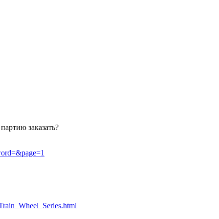
 партию заказать?
yword=&page=1
_Train_Wheel_Series.html