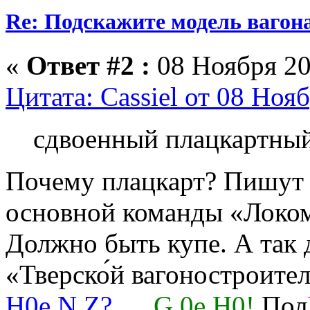
Re: Подскажите модель вагон
«
Ответ #2 :
08 Ноября 20
Цитата: Cassiel от 08 Ноя
сдвоенный плацкартный
Почему плацкарт? Пишут
основной команды «Локом
Должно быть купе. А так 
«Тверско́й вагоностроител
H0e.N.Z?
. .
G.0e.H0!
Пол