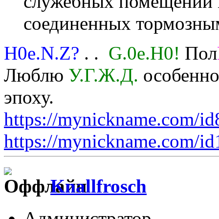
служебных помещений 
соединенных тормозным
H0e.N.Z?
. .
G.0e.H0!
Пол
Люблю
У.Г.Ж.Д.
особенно 
эпоху.
https://mynickname.com/i
https://mynickname.com/i
Knallfrosch
Администратор