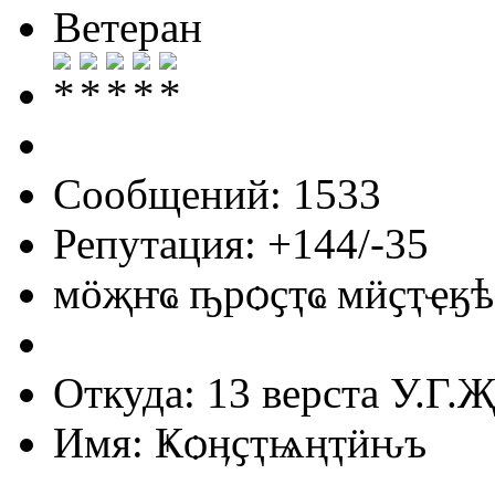
Ветеран
Сообщений: 1533
Репутация: +144/-35
мӧҗҥҩ ҧрѻҫҭҩ мӥҫҭҿӄѣ
Откуда: 13 верста У.Г.Җ
Имя: Ҝѻӊҫҭѩңҭӥԋъ