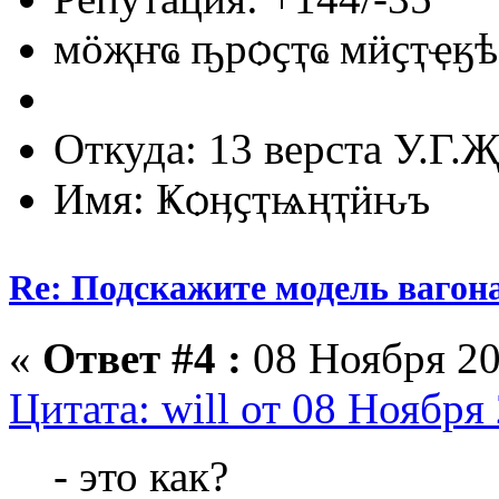
мӧҗҥҩ ҧрѻҫҭҩ мӥҫҭҿӄѣ
Откуда: 13 верста У.Г.Җ
Имя: Ҝѻӊҫҭѩңҭӥԋъ
Re: Подскажите модель вагон
«
Ответ #4 :
08 Ноября 20
Цитата: will от 08 Ноября
- это как?