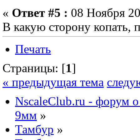
«
Ответ #5 :
08 Ноября 20
В какую сторону копать, п
Печать
Страницы: [
1
]
« предыдущая тема
следу
NscaleClub.ru - форум 
9мм
»
Тамбур
»