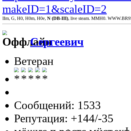
makeID=1&scaleID=2
IIm, G, H0, H0m, H0e,
N (DB-III)
, live steam. MMH0. WWW.BR
Сергеевич
Ветеран
Сообщений: 1533
Репутация: +144/-35