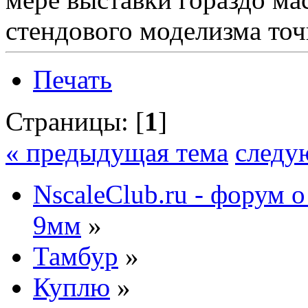
стендового моделизма точ
Печать
Страницы: [
1
]
« предыдущая тема
следу
NscaleClub.ru - форум 
9мм
»
Тамбур
»
Куплю
»