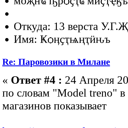
мӧҗҥҩ ҧрѻҫҭҩ мӥҫҭҿӄѣ
Откуда: 13 верста У.Г.Җ
Имя: Ҝѻӊҫҭѩңҭӥԋъ
Re: Паровозики в Милане
«
Ответ #4 :
24 Апреля 20
по словам "Model treno" 
магазинов показывает