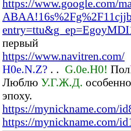
https://www.google.com
ABAA!16s%2Fg%2F11cjjb
entry=ttu&g_ep=Ego
первый
https://www.navitren.com/
H0e.N.Z?
. .
G.0e.H0!
Пол
Люблю
У.Г.Ж.Д.
особенно 
эпоху.
https://mynickname.com/i
https://mynickname.com/i