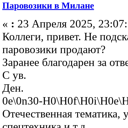
Паровозики в Милане
«
:
23 Апреля 2025, 23:07:
Коллеги, привет. Не подск
паровозики продают?
Заранее благодарен за отве
С ув.
Ден.
0е\0n30-H0\H0f\Н0i\H0e
Отечественная тематика, у
спецтехника и т.д.