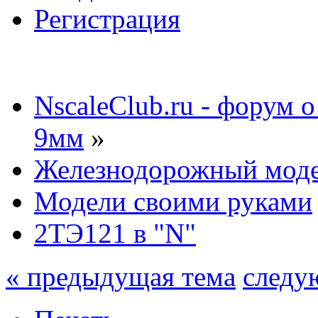
Регистрация
NscaleClub.ru - форум 
9мм
»
Железнодорожный мод
Модели своими руками
2ТЭ121 в "N"
« предыдущая тема
следу