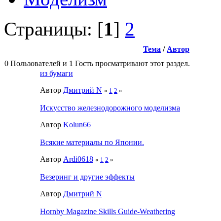
Страницы: [
1
]
2
Тема
/
Автор
0 Пользователей и 1 Гость просматривают этот раздел.
из бумаги
Автор
Дмитрий N
«
1
2
»
Искусство железнодорожного моделизма
Автор
Kolun66
Всякие материалы по Японии.
Автор
Ardi0618
«
1
2
»
Везеринг и другие эффекты
Автор
Дмитрий N
Hornby Magazine Skills Guide-Weathering